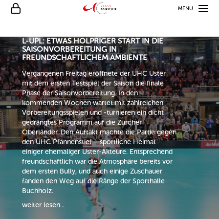
MENU
09.08.26
L-UPL: ETWAS HOLPRIGER START IN DIE
SAISONVORBEREITUNG IN
FREUNDSCHAFTLICHEM AMBIENTE
Vergangenen Freitag eröffnete der UHC Uster
mit dem ersten Testspiel der Saison die finale
Phase der Saisonvorbereitung. In den
kommenden Wochen wartet mit zahlreichen
Vorbereitungsspielen und -turnieren ein dicht
gedrängtes Programm auf die Zürcher
Oberländer. Den Auftakt machte die Partie gegen
den UHC Pfannenstiel – sportliche Heimat
einiger ehemaliger Uster-Akteure. Entsprechend
freundschaftlich war die Atmosphäre bereits vor
dem ersten Bully, und auch einige Zuschauer
fanden den Weg auf die Ränge der Sporthalle
Buchholz.
weiter lesen...